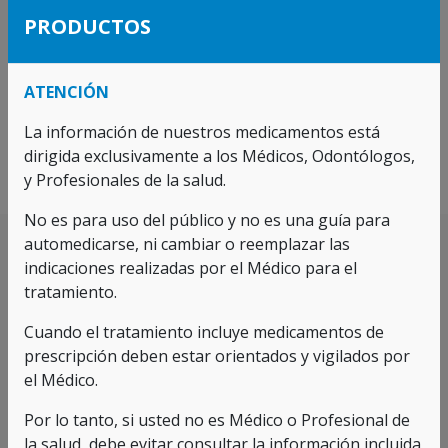
CONDICIONES LEGALES
PRODUCTOS
Esta información NO tiene como objetivo la
orientación a la utilización de medicamentos, ni
ATENCIÓN
reemplazar o modificar las recomendaciones
recibidas del médico tratante, ya que solo incorpora
La información de nuestros medicamentos está
la relación de productos y presentaciones
dirigida exclusivamente a los Médicos, Odontólogos,
aprobadas por el INVIMA sin relacionar usos ni
y Profesionales de la salud.
indicaciones de los mismos, información que es de
carácter reservada y exclusiva para médicos y
No es para uso del público y no es una guía para
profesionales de la salud.
automedicarse, ni cambiar o reemplazar las
indicaciones realizadas por el Médico para el
tratamiento.
Cuando el tratamiento incluye medicamentos de
prescripción deben estar orientados y vigilados por
PRODUCTOS RELACIONADOS
el Médico.
Por lo tanto, si usted no es Médico o Profesional de
la salud, debe evitar consultar la información incluida