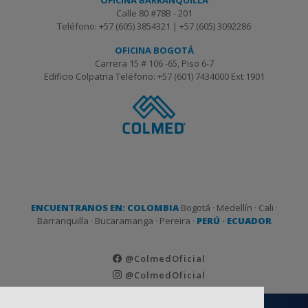
OFICINA BARRANQUILLA
Calle 80 #78B - 201
Teléfono: +57 (605) 3854321 | +57 (605) 3092286
OFICINA BOGOTÁ
Carrera 15 # 106 -65, Piso 6-7
Edificio Colpatria Teléfono: +57 (601) 7434000 Ext 1901
ENCUENTRANOS EN: COLOMBIA
Bogotá · Medellín · Cali ·
Barranquilla · Bucaramanga · Pereira ·
PERÚ · ECUADOR
@ColmedOficial
@ColmedOficial
AVISO DE PRIVACIDAD