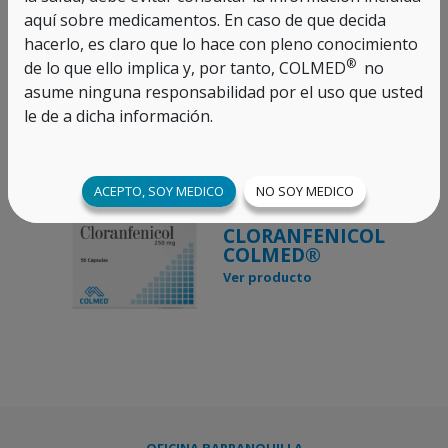
aquí sobre medicamentos. En caso de que decida
hacerlo, es claro que lo hace con pleno conocimiento
AZITROMICINA
®
de lo que ello implica y, por tanto, COLMED
no
COLMED®
asume ninguna responsabilidad por el uso que usted
Ver producto
le de a dicha información.
ACEPTO, SOY MEDICO
NO SOY MEDICO
CLORANFENICOL
COLMED®
Ver producto