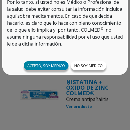
Por lo tanto, si usted no es Médico o Profesional de
la salud, debe evitar consultar la información incluida
aquí sobre medicamentos. En caso de que decida
hacerlo, es claro que lo hace con pleno conocimiento
ÓXIDO DE ZINC
COLMED
®
de lo que ello implica y, por tanto, COLMED
no
Crema de uso diario
asume ninguna responsabilidad por el uso que usted
para prevenir
le de a dicha información.
pañalitis
Ver producto
ACEPTO, SOY MEDICO
NO SOY MEDICO
NISTATINA +
ÓXIDO DE ZINC
COLMED®
Crema antipañalitis
Ver producto