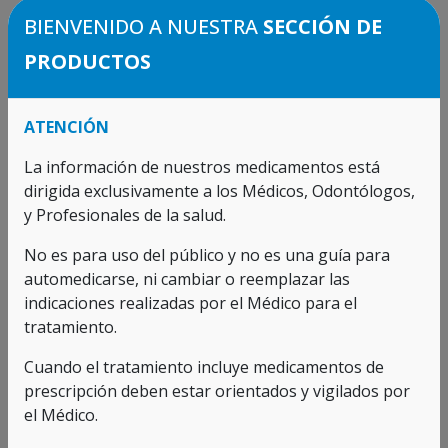
BIENVENIDO A NUESTRA
SECCIÓN DE
PRODUCTOS
CONDICIONES LEGALES
Esta información NO tiene como objetivo la
ATENCIÓN
orientación a la utilización de medicamentos, ni
reemplazar o modificar las recomendaciones
La información de nuestros medicamentos está
recibidas del médico tratante, ya que solo incorpora
dirigida exclusivamente a los Médicos, Odontólogos,
la relación de productos y presentaciones
y Profesionales de la salud.
aprobadas por el INVIMA sin relacionar usos ni
indicaciones de los mismos, información que es de
No es para uso del público y no es una guía para
carácter reservada y exclusiva para médicos y
automedicarse, ni cambiar o reemplazar las
profesionales de la salud.
indicaciones realizadas por el Médico para el
tratamiento.
Cuando el tratamiento incluye medicamentos de
prescripción deben estar orientados y vigilados por
el Médico.
PRODUCTOS RELACIONADOS