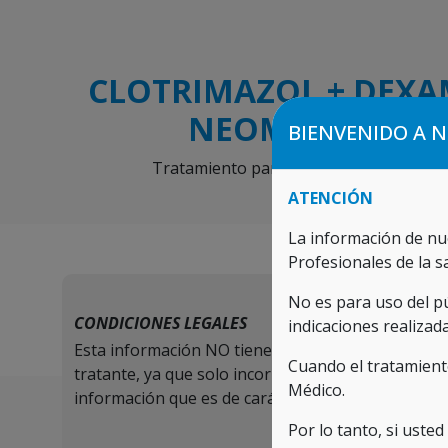
CLOTRIMAZOL + DEXA
NEOMICINA CO
BIENVENIDO A 
Tratamiento para los síntomas de la der
por hongos y/o bacteri
ATENCIÓN
La información de nu
Profesionales de la s
No es para uso del p
CONDICIONES LEGALES
indicaciones realizad
Esta información NO tiene como objetivo la orient
Cuando el tratamient
tratante, ya que solo incorpora la relación de pr
Médico.
información que es de carácter reservada y exclusi
Por lo tanto, si uste