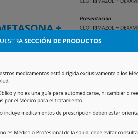
CLOTRIMAZOL + DEXAM
Presentación
METASONA +
CLOTRIMAZOL + DEXAM
tópica 40 g. (Reg. San. 
®
LMED
NUESTRA
SECCIÓN DE PRODUCTOS
matitis y urticaria
as
estros medicamentos está dirigida exclusivamente a los Méd
alud.
úblico y no es una guía para automedicarse, ni cambiar o re
as por el Médico para el tratamiento.
ación a la utilización de medicamentos, ni reemplazar o mod
o incluye medicamentos de prescripción deben estar orientad
oductos y presentaciones aprobadas por el INVIMA sin relaci
va para médicos y profesionales de la salud.
d no es Médico o Profesional de la salud, debe evitar consult