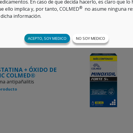
edicamentos. En caso de que decida hacerlo, es claro que lo
®
ue ello implica y, por tanto, COLMED
no asume ninguna res
 dicha información.
PRODUCTOS RELACIONADOS
ACEPTO, SOY MEDICO
NO SOY MEDICO
STATINA + ÓXIDO DE
NC COLMED®
a antipañalitis
producto