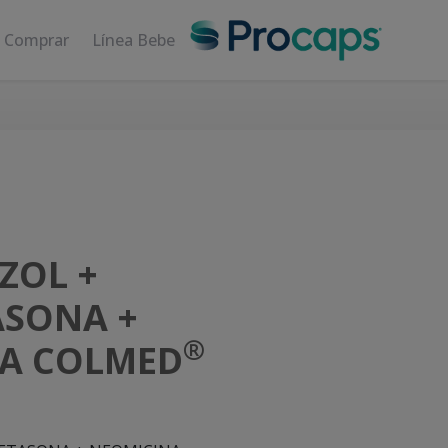
 Comprar
Línea Bebe
ZOL +
SONA +
®
A COLMED