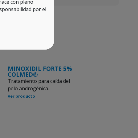
 hace con pleno
ponsabilidad por el
MINOXIDIL FORTE 5%
COLMED®
Tratamiento para caída del
pelo androgénica.
Ver producto