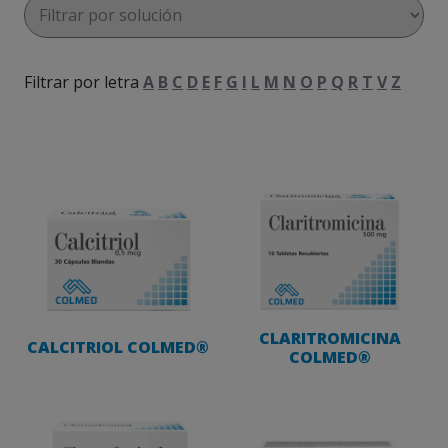
Filtrar por letra
A
B
C
D
E
F
G
I
L
M
N
O
P
Q
R
T
V
Z
CLARITROMICINA
CALCITRIOL COLMED®
COLMED®