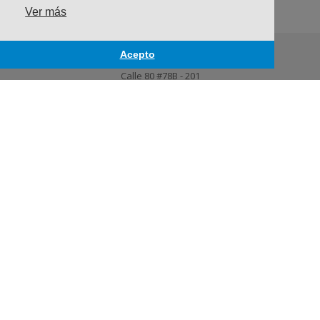
Ver más
Acepto
OFICINA BARRANQUILLA
Calle 80 #78B - 201
Teléfono: +57 (605) 3854321 | +57 (605) 3092286
OFICINA BOGOTÁ
Carrera 15 # 106 -65, Piso 6-7
Edificio Colpatria Teléfono: +57 (601) 7434000 Ext 1901
ENCUENTRANOS EN: COLOMBIA
Bogotá · Medellín · Cali ·
Barranquilla · Bucaramanga · Pereira ·
PERÚ · ECUADOR