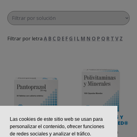
Filtrar por letra
A
B
C
D
E
F
G
I
L
M
N
O
P
Q
R
T
V
Z
POLIVITAMINAS Y
Las cookies de este sitio web se usan para
PANTOPRAZOL
MINERALES COLMED®
COLMED®
personalizar el contenido, ofrecer funciones
Multivitamínico
de redes sociales y analizar el tráfico.