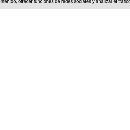
tenido, ofrecer funciones de redes sociales y analizar el tráfic
FEXOFENADINA COLMED®
Antihistamínico de última generación