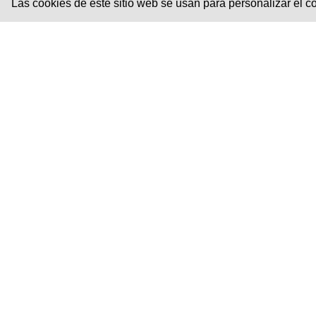
Las cookies de este sitio web se usan para personalizar el con
NISTATINA + ÓXIDO DE ZINC COLMED®
Crema antipañalitis