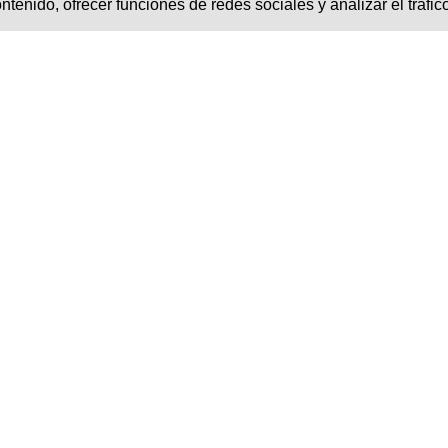
tenido, ofrecer funciones de redes sociales y analizar el tráfic
NITAZOXANIDA COLMED®