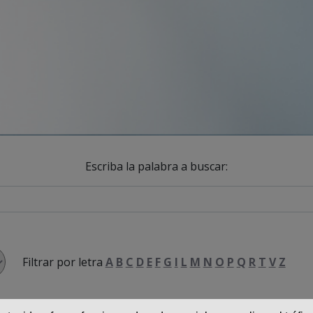
Escriba la palabra a buscar:
Filtrar por letra
A
B
C
D
E
F
G
I
L
M
N
O
P
Q
R
T
V
Z